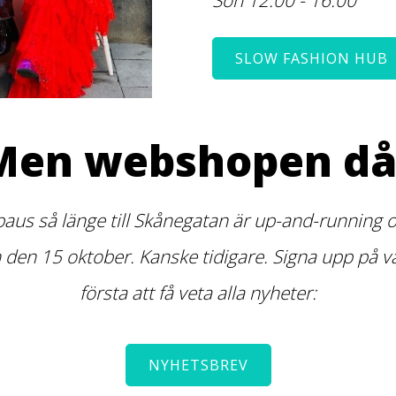
SLOW FASHION HUB
Men webshopen då
paus så länge till Skånegatan är up-and-running or
n 15 oktober. Kanske tidigare. Signa upp på vår
första att få veta alla nyheter:
NYHETSBREV