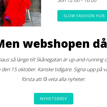
SLOW FASHION HUB
Men webshopen då
paus så länge till Skånegatan är up-and-running or
n 15 oktober. Kanske tidigare. Signa upp på vår
första att få veta alla nyheter:
NYHETSBREV