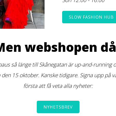
SLOW FASHION HUB
Men webshopen då
paus så länge till Skånegatan är up-and-running or
n 15 oktober. Kanske tidigare. Signa upp på vår
första att få veta alla nyheter:
NYHETSBREV