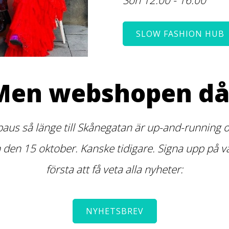
SLOW FASHION HUB
Men webshopen då
paus så länge till Skånegatan är up-and-running or
n 15 oktober. Kanske tidigare. Signa upp på vår
första att få veta alla nyheter:
NYHETSBREV