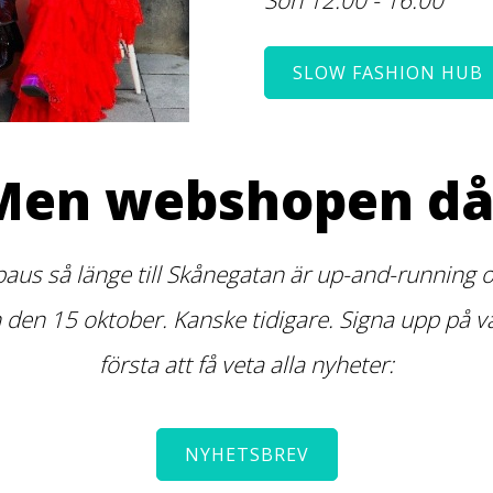
SLOW FASHION HUB
Men webshopen då
paus så länge till Skånegatan är up-and-running or
n 15 oktober. Kanske tidigare. Signa upp på vår
första att få veta alla nyheter:
NYHETSBREV