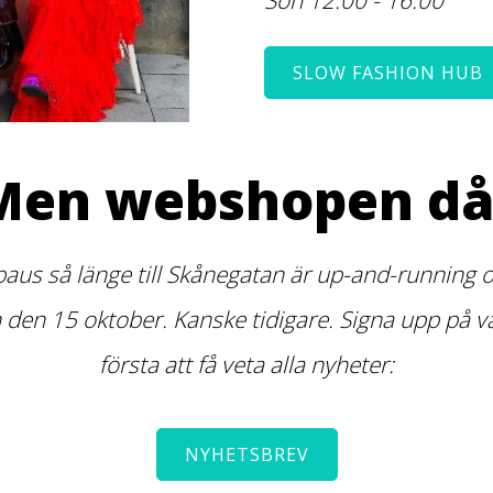
SLOW FASHION HUB
Men webshopen då
paus så länge till Skånegatan är up-and-running or
n 15 oktober. Kanske tidigare. Signa upp på vår
första att få veta alla nyheter:
NYHETSBREV